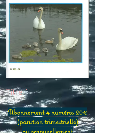
Titre 1
Abonnement 4 numéros 20€
(
parution trimestrielle)
ou renouvellement